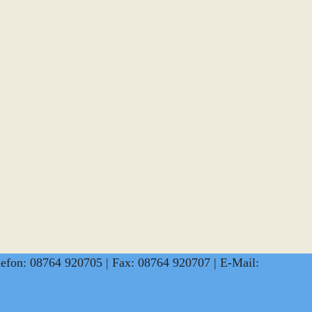
lefon: 08764 920705 | Fax: 08764 920707 | E-Mail:
sekretar