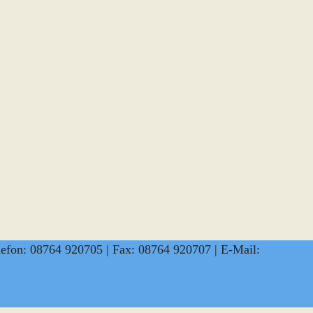
lefon: 08764 920705 | Fax: 08764 920707 | E-Mail:
sekretar