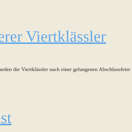
rer Viertklässler
rden die Viertklässler nach einer gelungenen Abschlussfeie
st