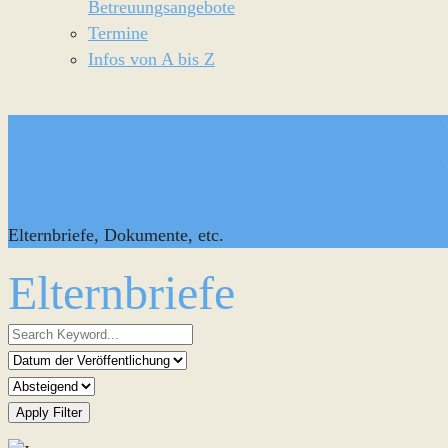
Betreuungsangebote
Termine
Infos von A bis Z
Elternbriefe, Dokumente, etc.
Elternbriefe
Apply Filter