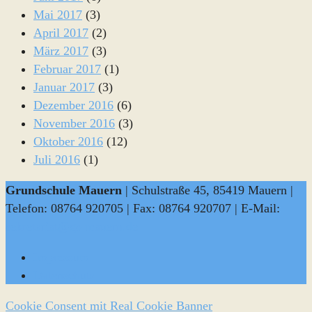
Mai 2017
(3)
April 2017
(2)
März 2017
(3)
Februar 2017
(1)
Januar 2017
(3)
Dezember 2016
(6)
November 2016
(3)
Oktober 2016
(12)
Juli 2016
(1)
Grundschule Mauern
| Schulstraße 45, 85419 Mauern |
Telefon: 08764 920705 | Fax: 08764 920707 | E-Mail:
sekretariat@gs-mauern.de
Impressum
Datenschutz
Cookie Consent mit Real Cookie Banner