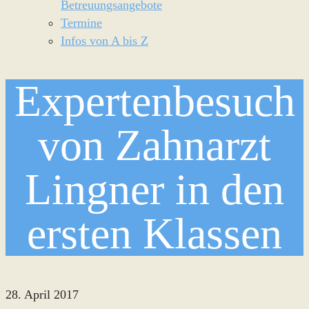
Betreuungsangebote
Termine
Infos von A bis Z
Expertenbesuch
von Zahnarzt
Lingner in den
ersten Klassen
28. April 2017