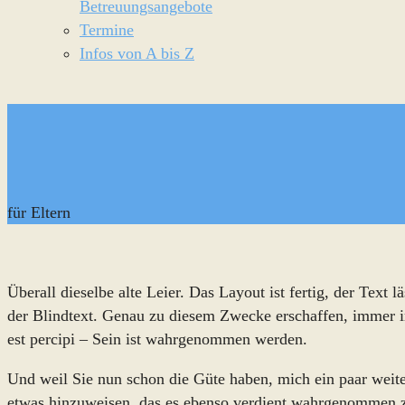
Betreuungsangebote
Termine
Infos von A bis Z
für Eltern
Überall dieselbe alte Leier. Das Layout ist fertig, der Text
der Blindtext. Genau zu diesem Zwecke erschaffen, immer i
est percipi – Sein ist wahrgenommen werden.
Und weil Sie nun schon die Güte haben, mich ein paar weiter
etwas hinzuweisen, das es ebenso verdient wahrgenommen z